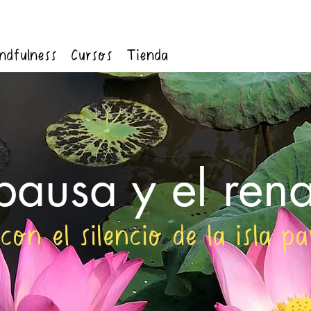
ndfulness
Cursos
Tienda
 pausa y el ren
con el silencio de la isla 