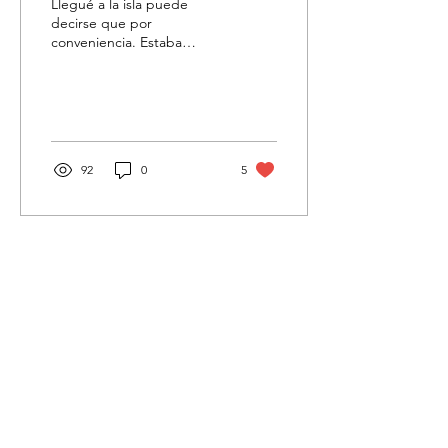
Llegué a la isla puede
decirse que por
conveniencia. Estaba
finalizando mi estadía de
tres meses en Australia,
viajando en Guacamaya
(una...
92
0
5
Sígueme en:
Llena de magia tu bandeja de
entrada